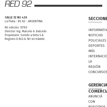
CALLE 32 Nº 426
SECCION
La Plata - BS AS - ARGENTINA
Nº edición: 10763
INFORMATI
Director: Ing. Marcelo A. Balcedo
NOTICIAS
Propietario: Sonido a tinta S.A.
Registro D.N.D.A. Nº en trámite
POLICIALES
DEPORTES
MÁS
INTERNACI
LA
REGIÓN
CONCURSO
GERENCI
COMERCI
ANUNCIÁ
CON
NOSOTROS