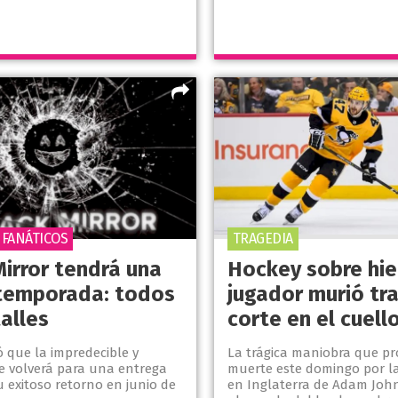
 FANÁTICOS
TRAGEDIA
Mirror tendrá una
Hockey sobre hie
temporada: todos
jugador murió tra
alles
corte en el cuell
ró que la impredecible y
La trágica maniobra que pr
ie volverá para una entrega
muerte este domingo por 
u exitoso retorno en junio de
en Inglaterra de Adam Joh