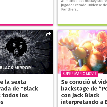
al mundo del hockey sobre 
jugador estadounidense d
Panthers...
SUPER MARIO MOVIE
e la sexta
Se conoció el vid
ada de "Black
backstage de “P
: todos los
con Jack Black
es
interpretando a