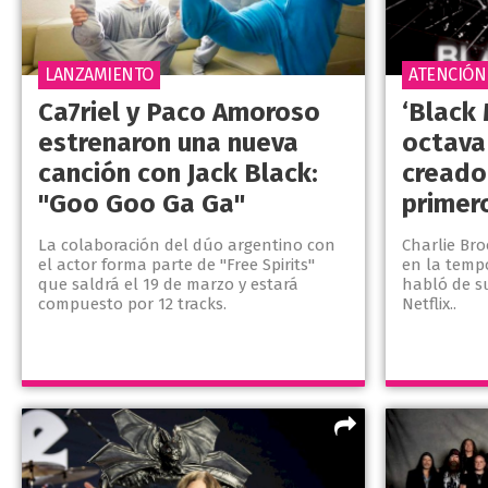
LANZAMIENTO
ATENCIÓN
Ca7riel y Paco Amoroso
‘Black 
estrenaron una nueva
octava
canción con Jack Black:
creador
"Goo Goo Ga Ga"
primer
La colaboración del dúo argentino con
Charlie Br
el actor forma parte de "Free Spirits"
en la tempo
que saldrá el 19 de marzo y estará
habló de s
compuesto por 12 tracks.
Netflix..