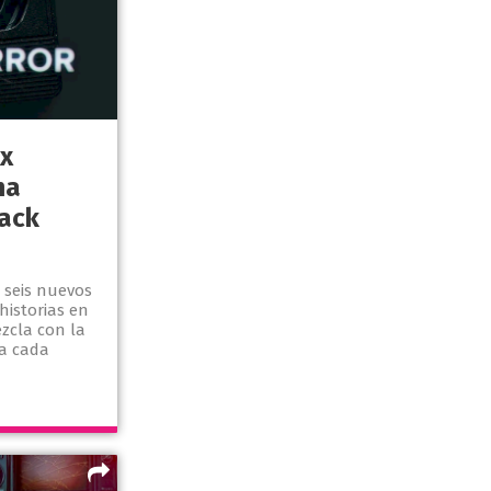
ix
ma
ack
n seis nuevos
historias en
zcla con la
ta cada