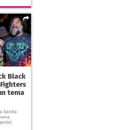
ck Black
 Fighters
 un tema
la banda
Nueva
ecial.