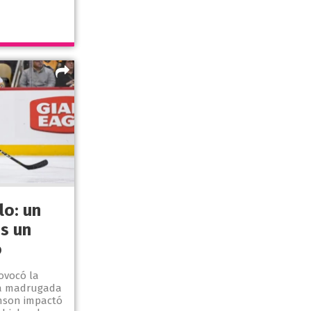
lo: un
s un
o
ovocó la
la madrugada
nson impactó