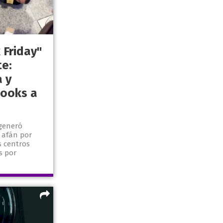
 Friday"
te:
 y
books a
generó
 afán por
s centros
s por