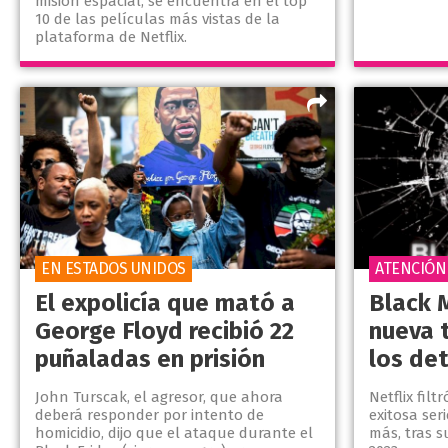
misión espacial, se encuentra en el top
10 de las películas más vistas de la
plataforma de Netflix.
EN ESTADOS UNIDOS
ATENCIÓN
El expolicía que mató a
Black 
George Floyd recibió 22
nueva 
puñaladas en prisión
los det
John Turscak, el agresor, que ahora
Netflix filt
deberá responder por intento de
exitosa ser
homicidio, dijo que el ataque durante el
más, tras s