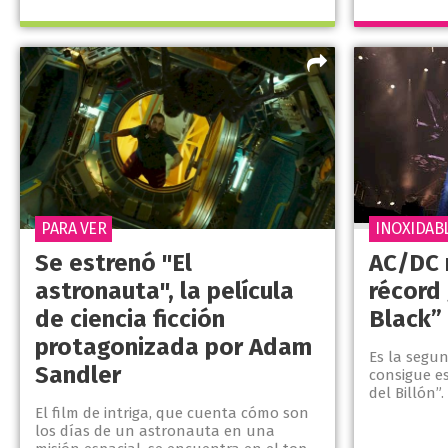
PARA VER
INOXIDAB
Se estrenó "El
AC/DC 
astronauta", la película
récord 
de ciencia ficción
Black”
protagonizada por Adam
Es la segu
Sandler
consigue es
del Billón”.
El film de intriga, que cuenta cómo son
los días de un astronauta en una