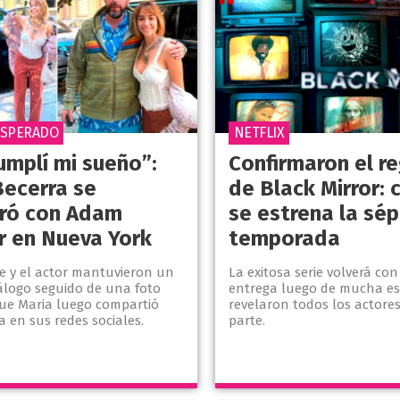
ESPERADO
NETFLIX
umplí mi sueño”:
Confirmaron el r
Becerra se
de Black Mirror:
ró con Adam
se estrena la sé
r en Nueva York
temporada
e y el actor mantuvieron un
La exitosa serie volverá c
iálogo seguido de una foto
entrega luego de mucha es
ue Maria luego compartió
revelaron todos los actore
 en sus redes sociales.
parte.