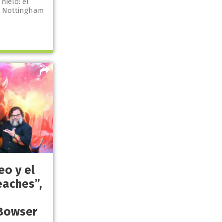
hielo: el
e Nottingham
eo y el
eaches”,
 Bowser