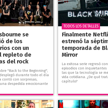
TODOS LOS DETALLES
sbourne se
Finalmente Netfl
ió de los
estrenó la sépti
rios con un
temporada de Bl
l repleto de
Mirror
as del rock
La exitosa serie regresó co
episodios con inquietantes 
bre "Back to the Beginning",
las que la tecnología se me
 desplegó durante todo el día
vida cotidiana. ¿De qué tra
a contó con sorpresas,
capítulo?
y una despedida emocionante