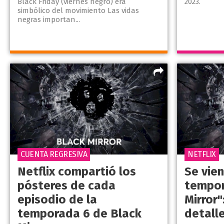
Black Friday (viernes negro) era
2023.
simbólico del movimiento Las vidas
negras importan...
CUENTA REGRESIVA
NETFLIX
Netflix compartió los
Se vien
pósteres de cada
tempor
episodio de la
Mirror"
temporada 6 de Black
detall