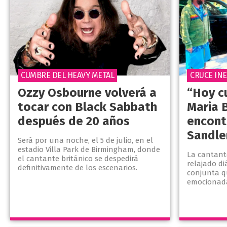
CUMBRE DEL HEAVY METAL
CRUCE IN
Ozzy Osbourne volverá a
“Hoy c
tocar con Black Sabbath
Maria 
después de 20 años
encont
Sandle
Será por una noche, el 5 de julio, en el
estadio Villa Park de Birmingham, donde
La cantant
el cantante británico se despedirá
relajado d
definitivamente de los escenarios.
conjunta q
emocionada