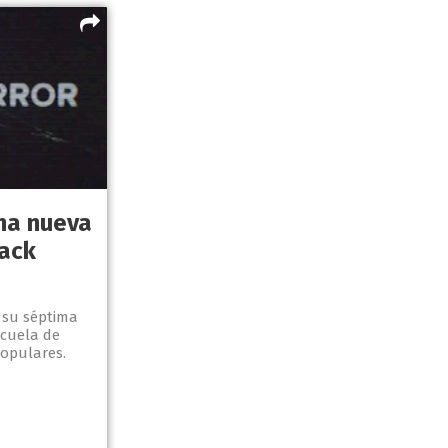
una nueva
ack
n su séptima
ecuela de
opulares.