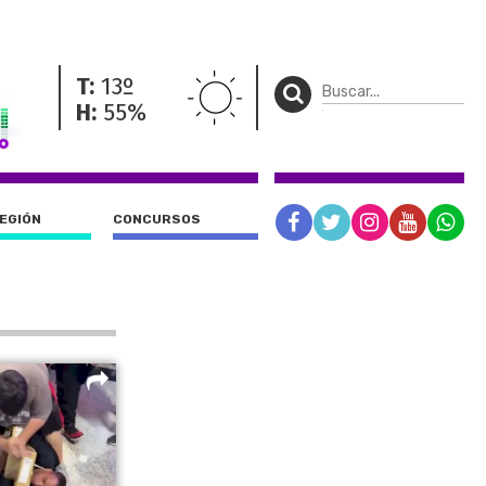
T:
13º
H:
55%
REGIÓN
CONCURSOS