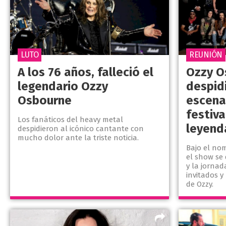
LUTO
REUNIÓN
A los 76 años, falleció el
Ozzy O
legendario Ozzy
despid
Osbourne
escena
festiva
Los fanáticos del heavy metal
leyend
despidieron al icónico cantante con
mucho dolor ante la triste noticia.
Bajo el nom
el show se
y la jornad
invitados 
de Ozzy.