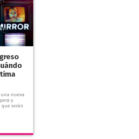
egreso
 cuándo
ptima
on una nueva
pera y
s que serán