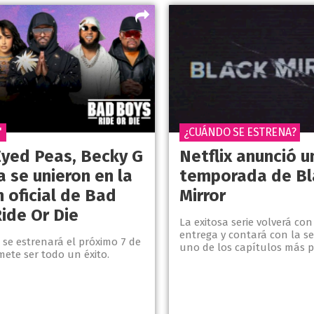
"
¿CUÁNDO SE ESTRENA?
Eyed Peas, Becky G
Netflix anunció 
fa se unieron en la
temporada de Bl
 oficial de Bad
Mirror
ide Or Die
La exitosa serie volverá co
entrega y contará con la s
 se estrenará el próximo 7 de
uno de los capítulos más p
mete ser todo un éxito.