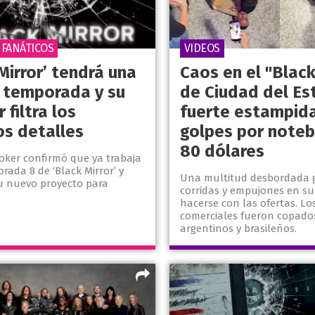
 FANÁTICOS
VIDEOS
Mirror’ tendrá una
Caos en el "Black
 temporada y su
de Ciudad del Es
 filtra los
fuerte estampida
os detalles
golpes por note
80 dólares
ooker confirmó que ya trabaja
rada 8 de ‘Black Mirror’ y
Una multitud desbordada 
u nuevo proyecto para
corridas y empujones en su
hacerse con las ofertas. Lo
comerciales fueron copado
argentinos y brasileños.