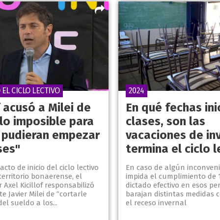
EL CICLO LECTIVO
2024
f acusó a Milei de
En qué fechas ini
lo imposible para
clases, son las
 pudieran empezar
vacaciones de inv
ses"
termina el ciclo l
cto de inicio del ciclo lectivo
En caso de algún inconven
territorio bonaerense, el
impida el cumplimiento de 
Axel Kicillof responsabilizó
dictado efectivo en esos per
te Javier Milei de “cortarle
barajan distintas medidas 
el sueldo a los...
el receso invernal