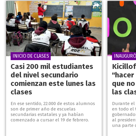
INICIO DE CLASES
INAUGURÓ 
Casi 200 mil estudiantes
Kicillo
del nivel secundario
"hacer 
comienzan este lunes las
que no
clases
las cla
En ese sentido, 22.000 de estos alumnos
Durante el a
son de primer año de escuelas
en todo el 
secundarias estatales y ya habían
gobernador 
comenzado a cursar el 19 de febrero.
al presiden
una parte d