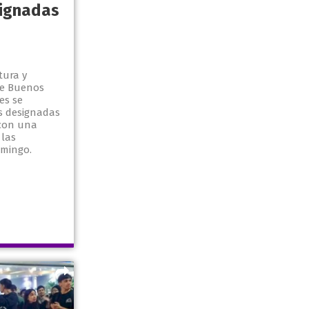
ignadas
tura y
de Buenos
es se
s designadas
 con una
 las
omingo.