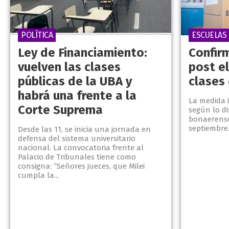
POLÍTICA
ESCUELAS
Ley de Financiamiento:
Confir
vuelven las clases
post e
públicas de la UBA y
clases
habrá una frente a la
La medida 
Corte Suprema
según lo d
bonaerense,
septiembre
Desde las 11, se inicia una jornada en
defensa del sistema universitario
nacional. La convocatoria frente al
Palacio de Tribunales tiene como
consigna: “Señores jueces, que Milei
cumpla la...