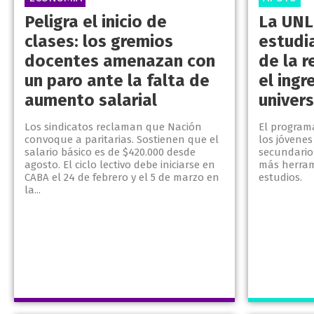
Peligra el inicio de
La UNLP
clases: los gremios
estudi
docentes amenazan con
de la r
un paro ante la falta de
el ingr
aumento salarial
univer
Los sindicatos reclaman que Nación
El program
convoque a paritarias. Sostienen que el
los jóvenes
salario básico es de $420.000 desde
secundario 
agosto. El ciclo lectivo debe iniciarse en
más herram
CABA el 24 de febrero y el 5 de marzo en
estudios.
la...