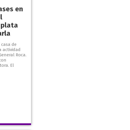
ases en
l
 plata
arla
a casa de
 actividad
General Roca.
con
ora. El