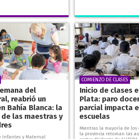
COMIENZO DE CLASES
semana del
Inicio de clases 
al, reabrió un
Plata: paro doce
en Bahía Blanca: la
parcial impacta e
 de las maestras y
escuelas
dres
Mientras la mayoría de los
la provincia retoman las au
e Infantes y Maternal