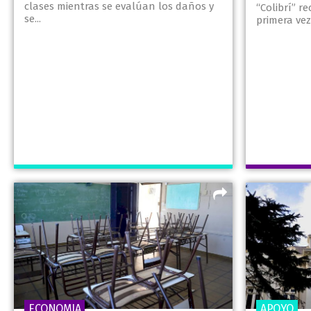
clases mientras se evalúan los daños y
“Colibrí” re
se...
primera vez
ECONOMIA
APOYO