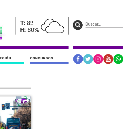
T:
8º
H:
80%
REGIÓN
CONCURSOS