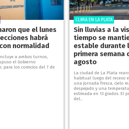
CLIMA EN LA PLATA
maron que el lunes
Sin lluvias a la vi
lecciones habrá
tiempo se manti
 con normalidad
estable durante 
primera semana 
incluye a ambos turnos,
agosto
ispuso el Gobierno
 para los comicios del 7 de
.
La ciudad de La Plata rean
habitual luego del receso 
una jornada fresca, cielo 
despejado y una temperat
estimada en 13 grados. El p
del...