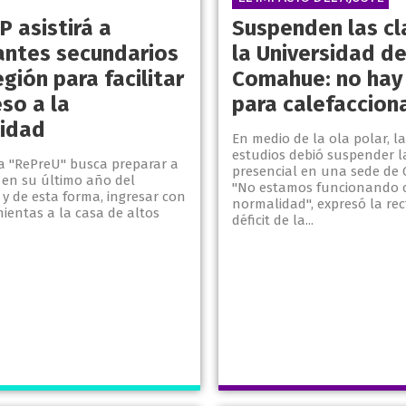
 asistirá a
Suspenden las cl
antes secundarios
la Universidad de
egión para facilitar
Comahue: no hay
eso a la
para calefaccion
sidad
En medio de la ola polar, l
estudios debió suspender la
a "RePreU" busca preparar a
presencial en una sede de 
 en su último año del
"No estamos funcionando 
y de esta forma, ingresar con
normalidad", expresó la rect
ientas a la casa de altos
déficit de la...