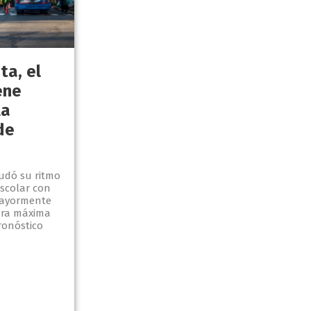
sta, el
ene
la
de
udó su ritmo
escolar con
mayormente
ura máxima
ronóstico