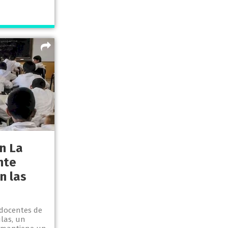
en La
nte
n las
 docentes de
las, un