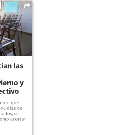
cian las
ierno y
ectivo
iente que
190 días de
íodos, se
como acortar