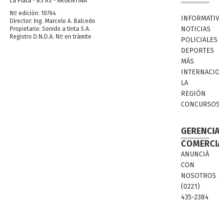
La Plata - BS AS - ARGENTINA
Nº edición: 10764
INFORMATI
Director: Ing. Marcelo A. Balcedo
NOTICIAS
Propietario: Sonido a tinta S.A.
Registro D.N.D.A. Nº en trámite
POLICIALES
DEPORTES
MÁS
INTERNACI
LA
REGIÓN
CONCURSO
GERENCI
COMERCI
ANUNCIÁ
CON
NOSOTROS
(0221)
435-2384