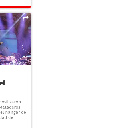
u
el
movilizaron
 Mataderos
 el hangar de
udad de