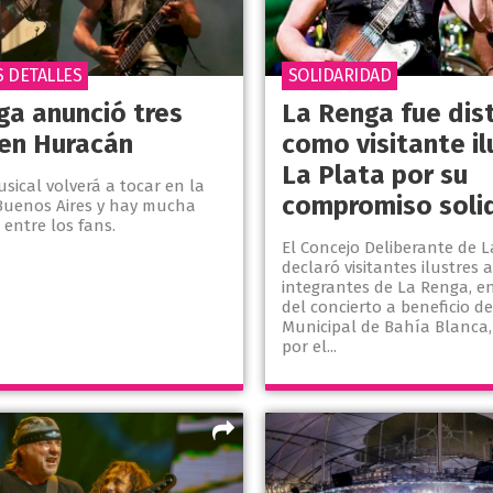
S DETALLES
SOLIDARIDAD
ga anunció tres
La Renga fue dis
en Huracán
como visitante il
La Plata por su
sical volverá a tocar en la
compromiso soli
Buenos Aires y hay mucha
 entre los fans.
El Concejo Deliberante de L
declaró visitantes ilustres a
integrantes de La Renga, e
del concierto a beneficio de
Municipal de Bahía Blanca,
por el...