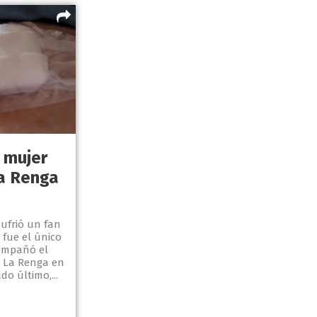
 mujer
La Renga
ufrió un fan
fue el único
 empañó el
e La Renga en
do último,...