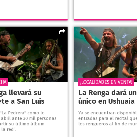
CHA
¡LOCALIDADES EN VENTA!
ga llevará su
La Renga dará u
te a San Luis
único en Ushuaia
 "La Pedrera" como lo
Ya se encuentran disponibl
 abril ante 30 mil personas
entradas para el recital que
rtir su último álbum
los rengueros al fin de mu
 la red”.