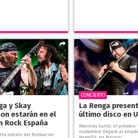
CONCIERTO
ga y Skay
La Renga present
son estarán en el
último disco en 
n Rock España
Mientras tanto, el próximo 
noviembre llegará al estadi
rta edición del festival en
Newell's, en Rosario.