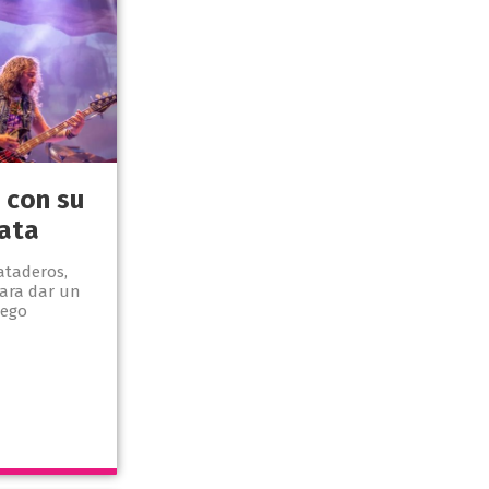
 con su
ata
ataderos,
ara dar un
iego