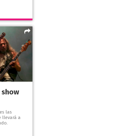
n show
es las
 llevará a
ndo.