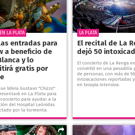
EN LA PLATA
LA PLATA
las entradas para
El recital de La 
w a beneficio de
dejó 50 intoxica
lanca y lo
El concierto de La Renga en
tirá gratis por
convirtió en una pesadilla
de personas, con más de 50
be
intoxicaciones reportadas y
en terapia intensiva.
ue lidera Gustavo "Chizzo"
presentará en La Plata para
 concierto para ayudar a la
ción del Hospital Leónidas
ectado por la tormenta.