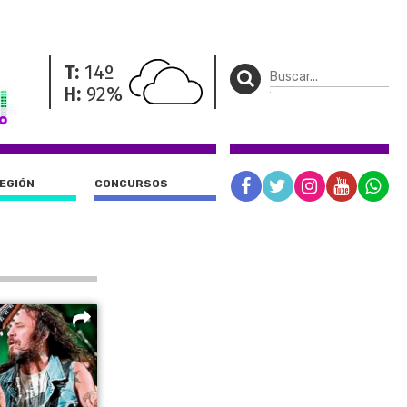
T:
14º
H:
92%
REGIÓN
CONCURSOS