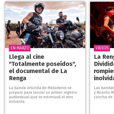
EN MARZO
VIDEOS
Llega al cine
La Ren
"Totalmente poseídos",
Dividid
el documental de La
rompie
Renga
inolvid
La banda oriunda de Mataderos se
Las bandas
prepara para lanzar su primer registro
y Ricardo M
audiovisual que se estrenará el mes
cancha de 
entrante.