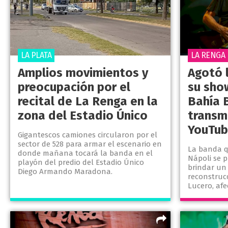
LA PLATA
LA RENGA 
Amplios movimientos y
Agotó 
preocupación por el
su sho
recital de La Renga en la
Bahía B
zona del Estadio Único
transmi
YouTu
Gigantescos camiones circularon por el
sector de 528 para armar el escenario en
La banda q
donde mañana tocará la banda en el
Nápoli se 
playón del predio del Estadio Único
brindar un
Diego Armando Maradona.
reconstruc
Lucero, af