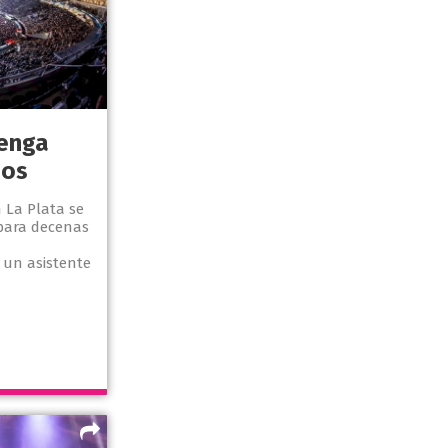
Renga
dos
 La Plata se
 para decenas
 un asistente