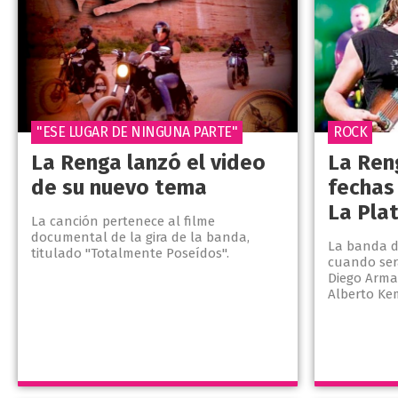
"ESE LUGAR DE NINGUNA PARTE"
ROCK
La Renga lanzó el video
La Ren
de su nuevo tema
fechas
La Pla
La canción pertenece al filme
documental de la gira de la banda,
La banda 
titulado "Totalmente Poseídos".
cuando será
Diego Arma
Alberto Ke