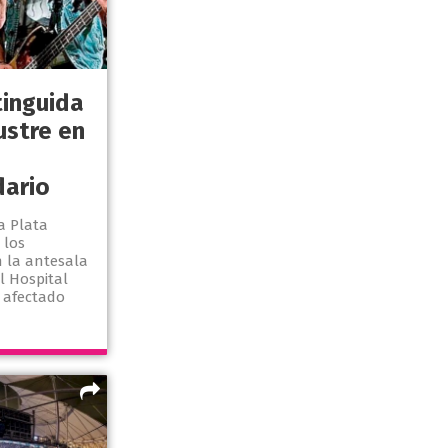
tinguida
ustre en
dario
a Plata
 los
n la antesala
l Hospital
 afectado