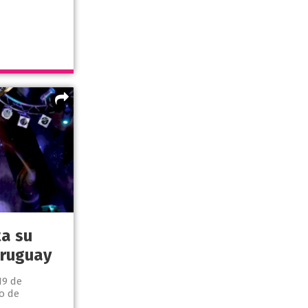
a su
Uruguay
19 de
o de