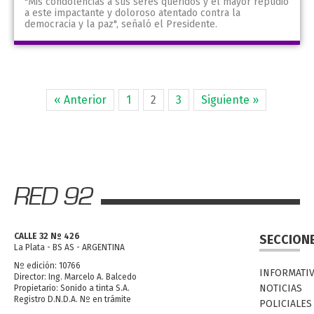
"Mis condolencias a sus seres queridos y el mayor repudio
a este impactante y doloroso atentado contra la
democracia y la paz", señaló el Presidente.
« Anterior
1
2
3
Siguiente »
CALLE 32 Nº 426
SECCION
La Plata - BS AS - ARGENTINA
Nº edición: 10766
INFORMATI
Director: Ing. Marcelo A. Balcedo
NOTICIAS
Propietario: Sonido a tinta S.A.
Registro D.N.D.A. Nº en trámite
POLICIALES