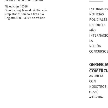
La Plata - BS AS - ARGENTINA
Nº edición: 10766
INFORMATI
Director: Ing. Marcelo A. Balcedo
NOTICIAS
Propietario: Sonido a tinta S.A.
Registro D.N.D.A. Nº en trámite
POLICIALES
DEPORTES
MÁS
INTERNACI
LA
REGIÓN
CONCURSO
GERENCI
COMERCI
ANUNCIÁ
CON
NOSOTROS
(0221)
435-2384