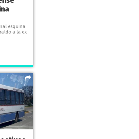
tense
ina
onal esquina
paldo a la ex