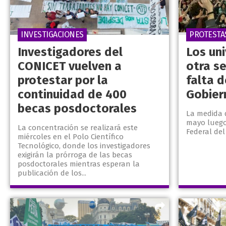
INVESTIGACIONES
PROTESTA
Investigadores del
Los uni
CONICET vuelven a
otra s
protestar por la
falta 
continuidad de 400
Gobier
becas posdoctorales
La medida d
mayo luego
La concentración se realizará este
Federal del
miércoles en el Polo Científico
Tecnológico, donde los investigadores
exigirán la prórroga de las becas
posdoctorales mientras esperan la
publicación de los...