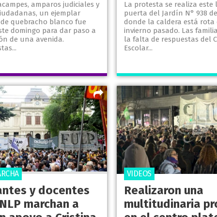
acampes, amparos judiciales y
La protesta se realiza este 
ciudadanas, un ejemplar
puerta del Jardín N° 938 de
 de quebracho blanco fue
donde la caldera está rota 
ste domingo para dar paso a
invierno pasado. Las famil
ión de una avenida.
la falta de respuestas del 
tas...
Escolar...
ARCHA
VIDEOS
antes y docentes
Realizaron una
UNLP marchan a
multitudinaria p