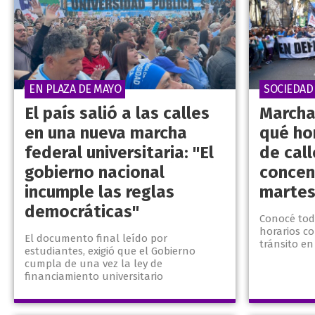
EN PLAZA DE MAYO
SOCIEDAD
El país salió a las calles
Marcha 
en una nueva marcha
qué hor
federal universitaria: "El
de cal
gobierno nacional
concen
incumple las reglas
martes
democráticas"
Conocé todo
horarios c
El documento final leído por
tránsito en
estudiantes, exigió que el Gobierno
cumpla de una vez la ley de
financiamiento universitario