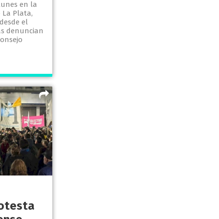
lunes en la
 La Plata,
desde el
ias denuncian
Consejo
rotesta