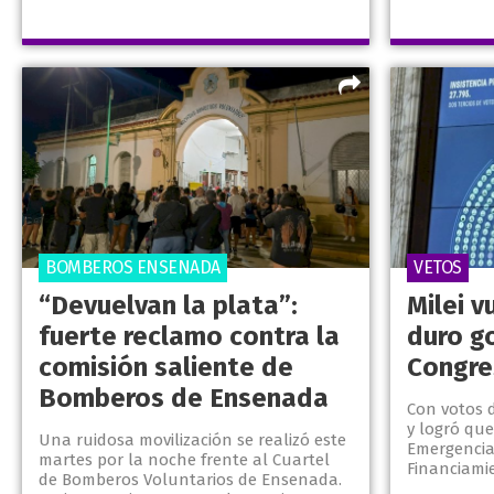
BOMBEROS ENSENADA
VETOS
“Devuelvan la plata”:
Milei v
fuerte reclamo contra la
duro g
comisión saliente de
Congre
Bomberos de Ensenada
Con votos d
y logró que
Una ruidosa movilización se realizó este
Emergencia
martes por la noche frente al Cuartel
Financiamie
de Bomberos Voluntarios de Ensenada.