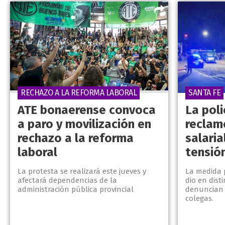
RECHAZO A LA REFORMA LABORAL
SANTA FE
ATE bonaerense convoca
La poli
a paro y movilización en
reclam
rechazo a la reforma
salaria
laboral
tensió
La protesta se realizará este jueves y
La medida p
afectará dependencias de la
dio en dist
administración pública provincial
denuncian 
colegas.