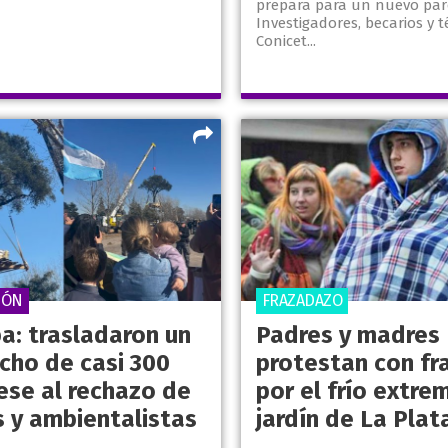
prepara para un nuevo par
Investigadores, becarios y t
Conicet...
IÓN
FRAZADAZO
a: trasladaron un
Padres y madres
cho de casi 300
protestan con fr
ese al rechazo de
por el frío extre
s y ambientalistas
jardín de La Plat