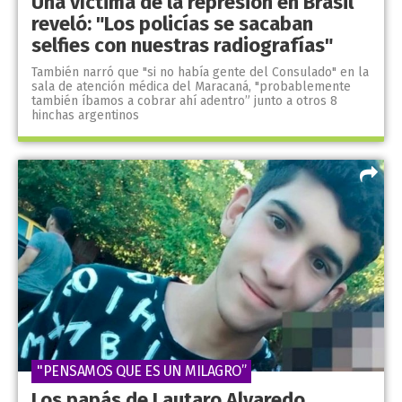
Una víctima de la represión en Brasil
reveló: "Los policías se sacaban
selfies con nuestras radiografías"
También narró que "si no había gente del Consulado" en la
sala de atención médica del Maracaná, "probablemente
también íbamos a cobrar ahí adentro” junto a otros 8
hinchas argentinos
"PENSAMOS QUE ES UN MILAGRO”
Los papás de Lautaro Alvaredo