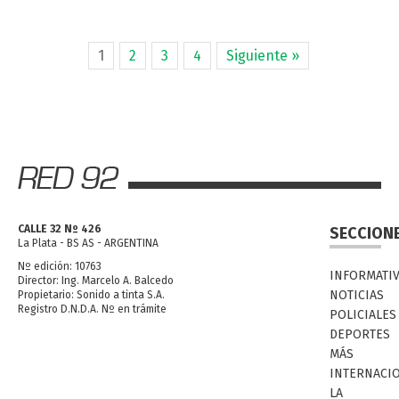
1
2
3
4
Siguiente »
CALLE 32 Nº 426
SECCION
La Plata - BS AS - ARGENTINA
Nº edición: 10763
INFORMATI
Director: Ing. Marcelo A. Balcedo
NOTICIAS
Propietario: Sonido a tinta S.A.
Registro D.N.D.A. Nº en trámite
POLICIALES
DEPORTES
MÁS
INTERNACI
LA