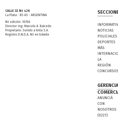
CALLE 32 Nº 426
SECCION
La Plata - BS AS - ARGENTINA
Nº edición: 10766
INFORMATI
Director: Ing. Marcelo A. Balcedo
NOTICIAS
Propietario: Sonido a tinta S.A.
Registro D.N.D.A. Nº en trámite
POLICIALES
DEPORTES
MÁS
INTERNACI
LA
REGIÓN
CONCURSO
GERENCI
COMERCI
ANUNCIÁ
CON
NOSOTROS
(0221)