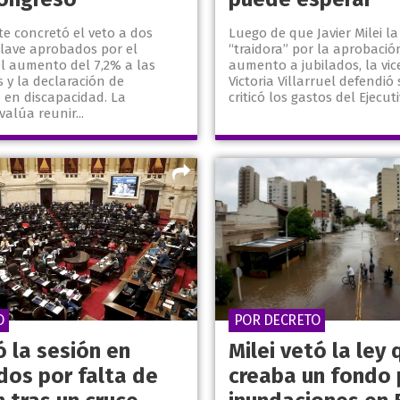
te concretó el veto a dos
Luego de que Javier Milei l
clave aprobados por el
“traidora” por la aprobació
el aumento del 7,2% a las
aumento a jubilados, la vi
s y la declaración de
Victoria Villarruel defendió
 en discapacidad. La
criticó los gastos del Ejecutiv
valúa reunir...
O
POR DECRETO
 la sesión en
Milei vetó la ley 
dos por falta de
creaba un fondo 