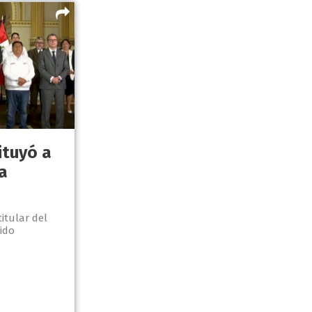
ituyó a
a
itular del
tido