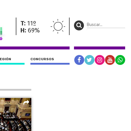
T:
11º
H:
69%
REGIÓN
CONCURSOS