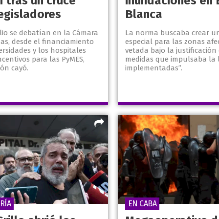
 tras un cruce
inundaciones en 
legisladores
Blanca
ulio se debatían en la Cámara
La norma buscaba crear u
as, desde el financiamiento
especial para las zonas afe
ersidades y los hospitales
vetada bajo la justificación
ncentivos para las PyMES,
medidas que impulsaba la l
ión cayó.
implementadas”.
RÍA
EN CABA