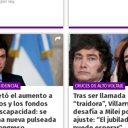
por ley.
SIDENCIAL
CRUCES DE ALTO VOLTAJE
vetó el aumento a
Tras ser llamada
os y los fondos
“traidora”, Villar
iscapacidad: se
desafía a Milei po
na nueva pulseada
ajuste: “El jubila
Congreso
puede esperar”