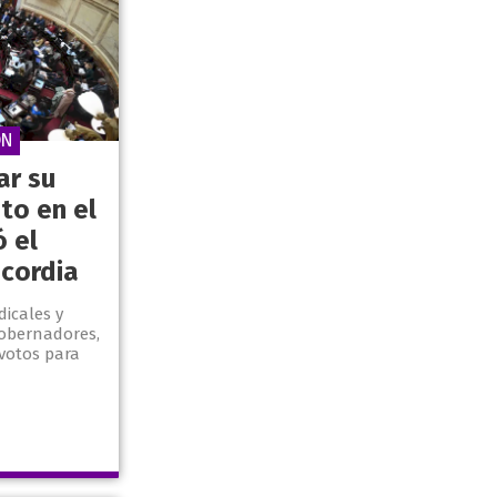
ÓN
ar su
to en el
 el
scordia
icales y
gobernadores,
 votos para