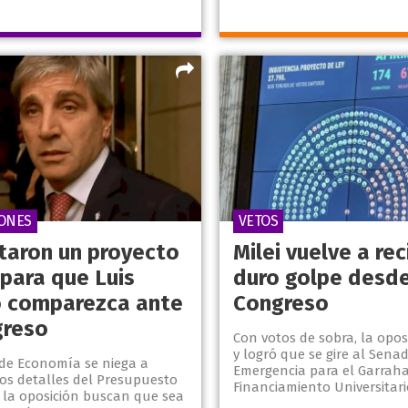
IONES
VETOS
taron un proyecto
Milei vuelve a rec
 para que Luis
duro golpe desde
 comparezca ante
Congreso
greso
Con votos de sobra, la oposi
y logró que se gire al Senad
 de Economía se niega a
Emergencia para el Garraha
los detalles del Presupuesto
Financiamiento Universitari
e la oposición buscan que sea