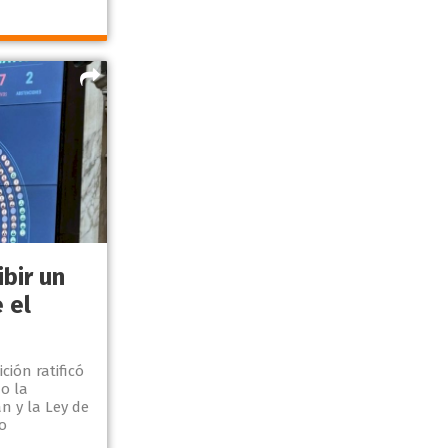
ibir un
 el
ción ratificó
o la
n y la Ley de
o