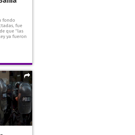
Bahía
n fondo
ctadas, fue
 de que “las
ey ya fueron