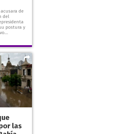
a acusara de
n del
cepresidenta
 su postura y
o....
que
por las