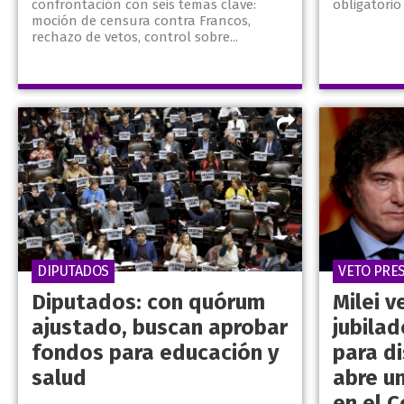
confrontación con seis temas clave:
obligatorio 
moción de censura contra Francos,
rechazo de vetos, control sobre...
DIPUTADOS
VETO PRE
Diputados: con quórum
Milei 
ajustado, buscan aprobar
jubilad
fondos para educación y
para d
salud
abre u
en el 