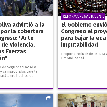
REFORMA PENAL JUVENIL
iva advirtió a la
El Gobierno envió
 por la cobertura
Congreso el proy
ngreso: "Ante
para bajar la ed
de violencia,
imputabilidad
as Fuerzas
Propone reducir de 16 a 13 
án"
umbral penal
io de Seguridad avisó a
 y camarógrafos que la
tuará ante hechos de