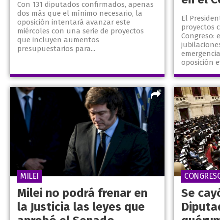
Con 131 diputados confirmados, apenas
dos más que el mínimo necesario, la
El Presiden
oposición intentará avanzar este
proyectos 
miércoles con una serie de proyectos
Congreso: 
que incluyen aumentos
jubilacione
presupuestarios para...
emergencia
oposición e
MILEI
CONGRES
Milei no podrá frenar en
Se cayó
la Justicia las leyes que
Diputa