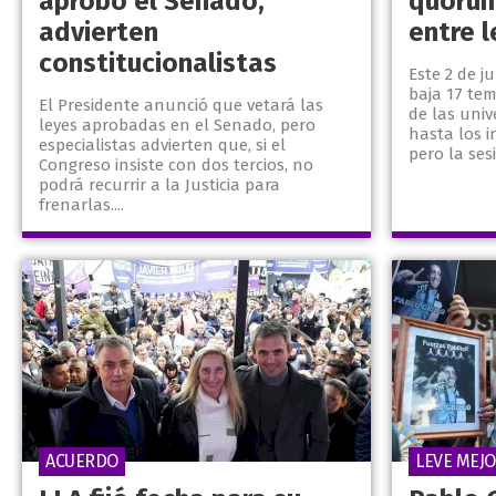
aprobó el Senado,
quórum
advierten
entre 
constitucionalistas
Este 2 de j
baja 17 tem
El Presidente anunció que vetará las
de las univ
leyes aprobadas en el Senado, pero
hasta los i
especialistas advierten que, si el
pero la ses
Congreso insiste con dos tercios, no
podrá recurrir a la Justicia para
frenarlas....
ACUERDO
LEVE MEJO