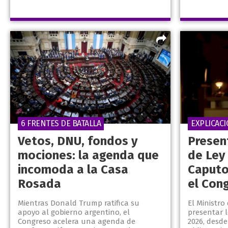
6 FRENTES DE BATALLA
EXPLICAC
Vetos, DNU, fondos y
Presen
mociones: la agenda que
de Ley
incomoda a la Casa
Caputo
Rosada
el Con
Mientras Donald Trump ratifica su
El Ministro
apoyo al gobierno argentino, el
presentar 
Congreso acelera una agenda de
2026, desd