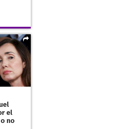
ruel
r el
do no