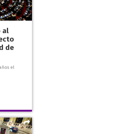
 al
ecto
ad de
años el