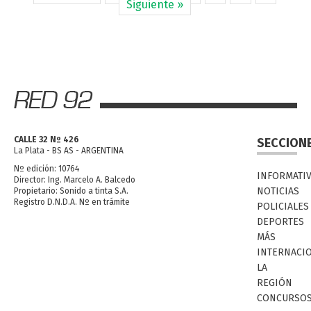
Siguiente »
CALLE 32 Nº 426
SECCION
La Plata - BS AS - ARGENTINA
Nº edición: 10764
INFORMATI
Director: Ing. Marcelo A. Balcedo
NOTICIAS
Propietario: Sonido a tinta S.A.
Registro D.N.D.A. Nº en trámite
POLICIALES
DEPORTES
MÁS
INTERNACI
LA
REGIÓN
CONCURSO